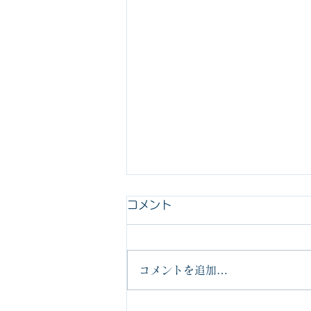
今年は『整える』をテーマに
コメント
しようと思います！
新年あけましておめでとう御座い
コメントを追加…
ます 三和設備株式会社 取締役
社長の森岡です さて、皆さま今
年の正月はいかがお過ごしでした