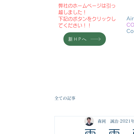
弊社のホームページは引っ
越しました！
Ai
​下記のボタンをクリックし
C
てください！！
C
新HPへ
HOME
ニュース
全ての記事
森岡 誠治
2021