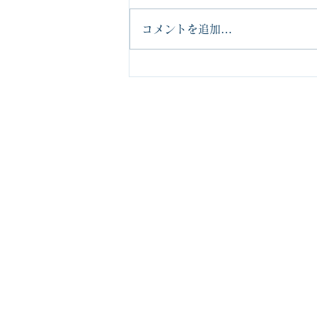
新年あけましておめでとう御座い
コメントを追加…
ます 三和設備株式会社 取締役
社長の森岡です さて、皆さま今
年の正月はいかがお過ごしでした
でしょうか！？ 今年は元旦から
能登半島地震が起こり、いつもの
正月気分とは違う感じになってま
すが、、ウチの会社はこの年末年
始にかけて、大規模な空調設備の
更新...