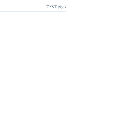
すべて表示
ル(規制）を作るより、
を育むようにした方が良