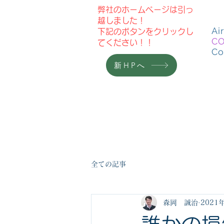
弊社のホームページは引っ
越しました！
Ai
​下記のボタンをクリックし
C
てください！！
C
新HPへ
HOME
ニュース
全ての記事
森岡 誠治
2021