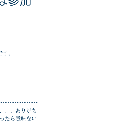
は参加
です。
、、、ありがち
ったら意味ない