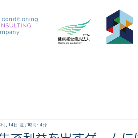
r conditioning
ONSULTING
ompany
施工実例
会社概要
求人情報
アクセス
年5月14日
読了時間: 4分