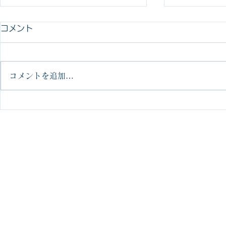
今年は『整える』をテーマに
重大発表‼️
コメント
しようと思います！
皆さん、こん
株式会社の森
新年あけましておめでとう御座い
日は重大発表
コメントを追加…
ます 三和設備株式会社 取締役
のたび、弊社
社長の森岡です さて、皆さま今
は(近畿総合
年の正月はいかがお過ごしでした
業務提携を行
でしょうか！？ 今年は元旦から
なりました！
能登半島地震が起こり、いつもの
式会社 https:
正月気分とは違う感じになってま
ss.com/)...
すが、、ウチの会社はこの年末年
始にかけて、大規模な空調設備の
更新...